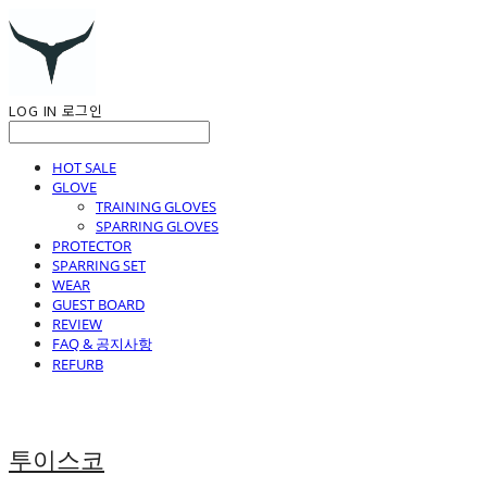
LOG IN
로그인
HOT SALE
GLOVE
TRAINING GLOVES
SPARRING GLOVES
PROTECTOR
SPARRING SET
WEAR
GUEST BOARD
REVIEW
FAQ & 공지사항
REFURB
투이스코