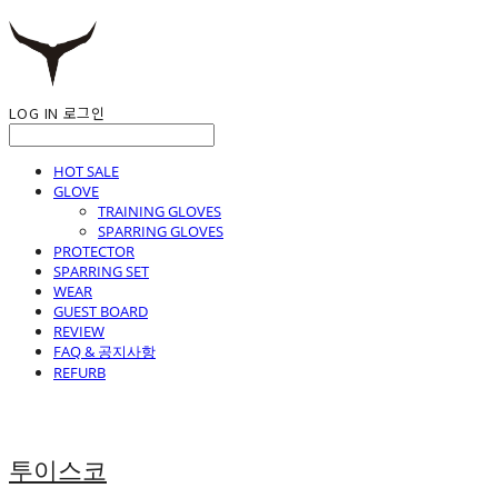
LOG IN
로그인
HOT SALE
GLOVE
TRAINING GLOVES
SPARRING GLOVES
PROTECTOR
SPARRING SET
WEAR
GUEST BOARD
REVIEW
FAQ & 공지사항
REFURB
투이스코