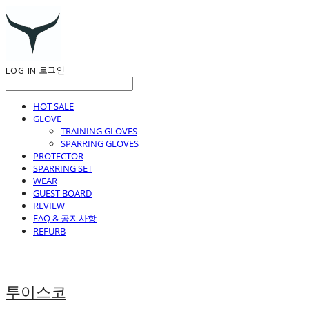
LOG IN
로그인
HOT SALE
GLOVE
TRAINING GLOVES
SPARRING GLOVES
PROTECTOR
SPARRING SET
WEAR
GUEST BOARD
REVIEW
FAQ & 공지사항
REFURB
투이스코