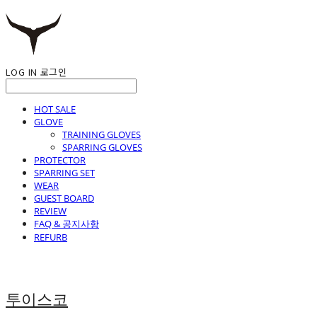
LOG IN
로그인
HOT SALE
GLOVE
TRAINING GLOVES
SPARRING GLOVES
PROTECTOR
SPARRING SET
WEAR
GUEST BOARD
REVIEW
FAQ & 공지사항
REFURB
투이스코