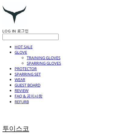
LOG IN
로그인
HOT SALE
GLOVE
TRAINING GLOVES
SPARRING GLOVES
PROTECTOR
SPARRING SET
WEAR
GUEST BOARD
REVIEW
FAQ & 공지사항
REFURB
투이스코