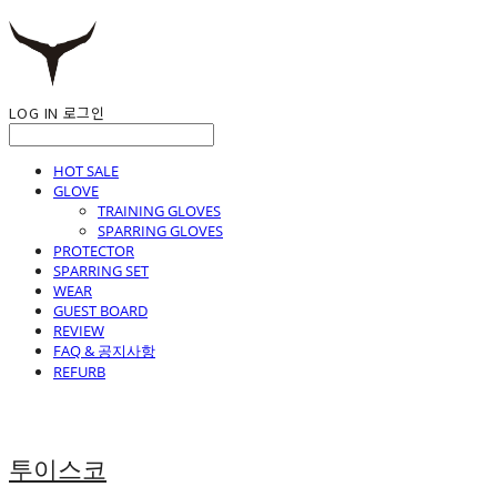
LOG IN
로그인
HOT SALE
GLOVE
TRAINING GLOVES
SPARRING GLOVES
PROTECTOR
SPARRING SET
WEAR
GUEST BOARD
REVIEW
FAQ & 공지사항
REFURB
투이스코