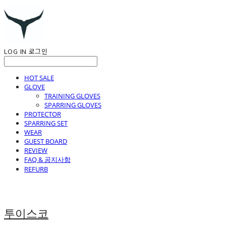
LOG IN
로그인
HOT SALE
GLOVE
TRAINING GLOVES
SPARRING GLOVES
PROTECTOR
SPARRING SET
WEAR
GUEST BOARD
REVIEW
FAQ & 공지사항
REFURB
투이스코