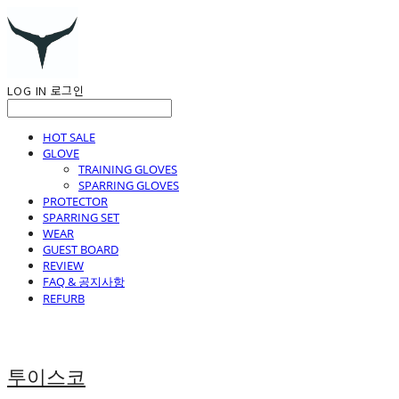
LOG IN
로그인
HOT SALE
GLOVE
TRAINING GLOVES
SPARRING GLOVES
PROTECTOR
SPARRING SET
WEAR
GUEST BOARD
REVIEW
FAQ & 공지사항
REFURB
투이스코