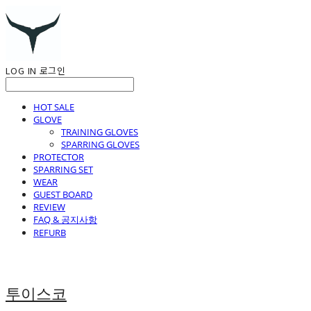
LOG IN
로그인
HOT SALE
GLOVE
TRAINING GLOVES
SPARRING GLOVES
PROTECTOR
SPARRING SET
WEAR
GUEST BOARD
REVIEW
FAQ & 공지사항
REFURB
투이스코