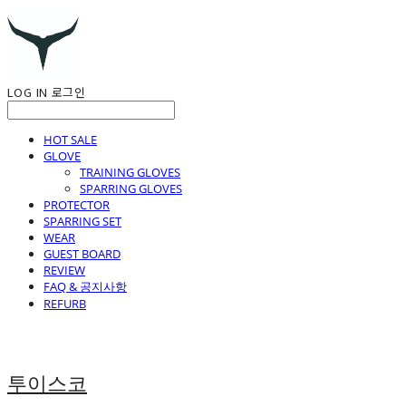
LOG IN
로그인
HOT SALE
GLOVE
TRAINING GLOVES
SPARRING GLOVES
PROTECTOR
SPARRING SET
WEAR
GUEST BOARD
REVIEW
FAQ & 공지사항
REFURB
투이스코