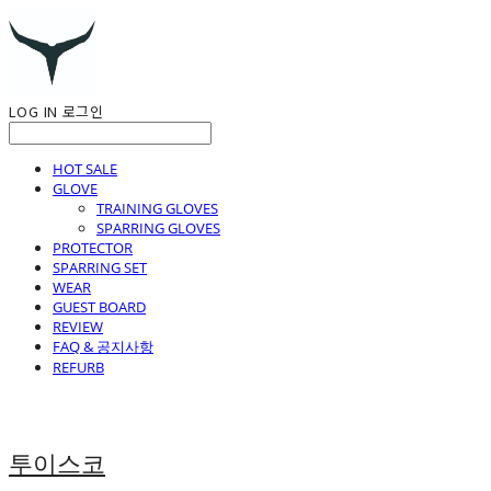
LOG IN
로그인
HOT SALE
GLOVE
TRAINING GLOVES
SPARRING GLOVES
PROTECTOR
SPARRING SET
WEAR
GUEST BOARD
REVIEW
FAQ & 공지사항
REFURB
투이스코