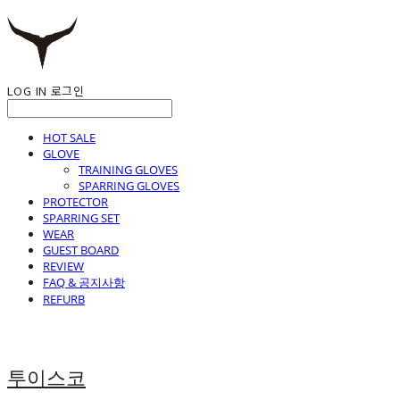
LOG IN
로그인
HOT SALE
GLOVE
TRAINING GLOVES
SPARRING GLOVES
PROTECTOR
SPARRING SET
WEAR
GUEST BOARD
REVIEW
FAQ & 공지사항
REFURB
투이스코