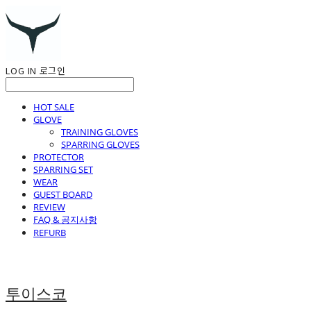
LOG IN
로그인
HOT SALE
GLOVE
TRAINING GLOVES
SPARRING GLOVES
PROTECTOR
SPARRING SET
WEAR
GUEST BOARD
REVIEW
FAQ & 공지사항
REFURB
투이스코