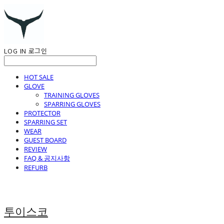
LOG IN
로그인
HOT SALE
GLOVE
TRAINING GLOVES
SPARRING GLOVES
PROTECTOR
SPARRING SET
WEAR
GUEST BOARD
REVIEW
FAQ & 공지사항
REFURB
투이스코