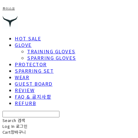
투이스코
HOT SALE
GLOVE
TRAINING GLOVES
SPARRING GLOVES
PROTECTOR
SPARRING SET
WEAR
GUEST BOARD
REVIEW
FAQ & 공지사항
REFURB
Search
검색
Log In
로그인
Cart
장바구니