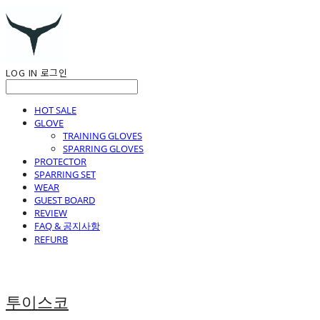
LOG IN
로그인
HOT SALE
GLOVE
TRAINING GLOVES
SPARRING GLOVES
PROTECTOR
SPARRING SET
WEAR
GUEST BOARD
REVIEW
FAQ & 공지사항
REFURB
투이스코