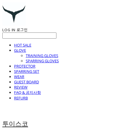
LOG IN
로그인
HOT SALE
GLOVE
TRAINING GLOVES
SPARRING GLOVES
PROTECTOR
SPARRING SET
WEAR
GUEST BOARD
REVIEW
FAQ & 공지사항
REFURB
투이스코