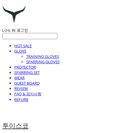
LOG IN
로그인
HOT SALE
GLOVE
TRAINING GLOVES
SPARRING GLOVES
PROTECTOR
SPARRING SET
WEAR
GUEST BOARD
REVIEW
FAQ & 공지사항
REFURB
투이스코