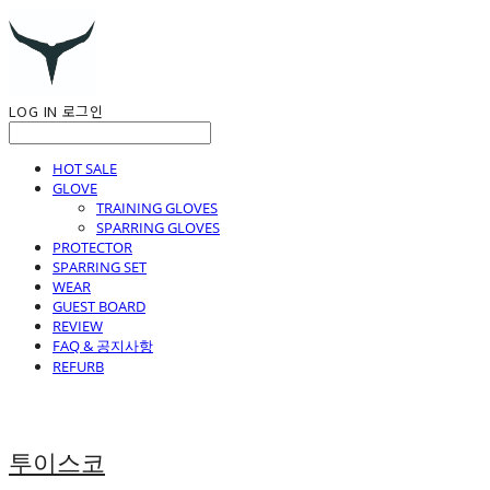
LOG IN
로그인
HOT SALE
GLOVE
TRAINING GLOVES
SPARRING GLOVES
PROTECTOR
SPARRING SET
WEAR
GUEST BOARD
REVIEW
FAQ & 공지사항
REFURB
투이스코