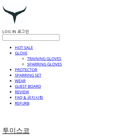
LOG IN
로그인
HOT SALE
GLOVE
TRAINING GLOVES
SPARRING GLOVES
PROTECTOR
SPARRING SET
WEAR
GUEST BOARD
REVIEW
FAQ & 공지사항
REFURB
투이스코