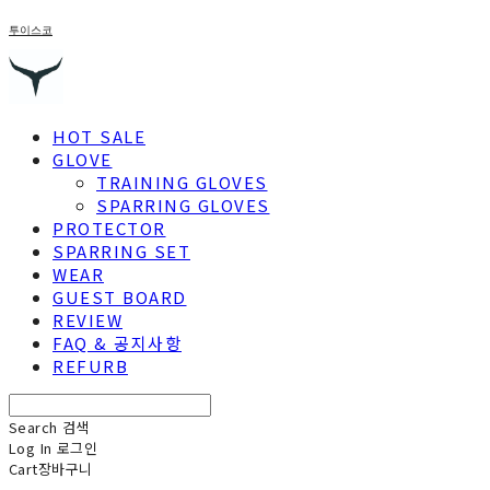
투이스코
HOT SALE
GLOVE
TRAINING GLOVES
SPARRING GLOVES
PROTECTOR
SPARRING SET
WEAR
GUEST BOARD
REVIEW
FAQ & 공지사항
REFURB
Search
검색
Log In
로그인
Cart
장바구니