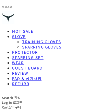
투이스코
HOT SALE
GLOVE
TRAINING GLOVES
SPARRING GLOVES
PROTECTOR
SPARRING SET
WEAR
GUEST BOARD
REVIEW
FAQ & 공지사항
REFURB
Search
검색
Log In
로그인
Cart
장바구니