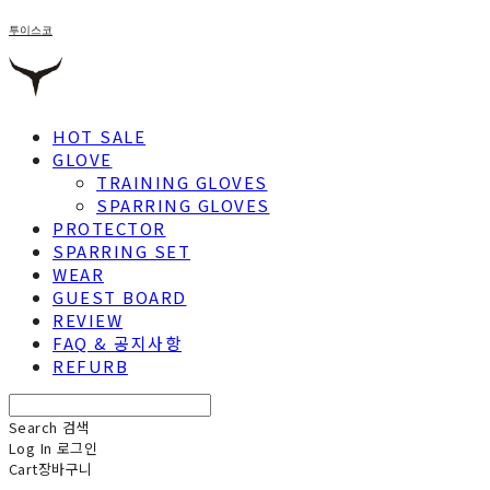
투이스코
HOT SALE
GLOVE
TRAINING GLOVES
SPARRING GLOVES
PROTECTOR
SPARRING SET
WEAR
GUEST BOARD
REVIEW
FAQ & 공지사항
REFURB
Search
검색
Log In
로그인
Cart
장바구니