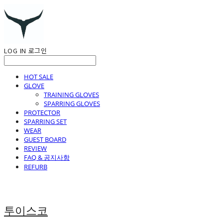
LOG IN
로그인
HOT SALE
GLOVE
TRAINING GLOVES
SPARRING GLOVES
PROTECTOR
SPARRING SET
WEAR
GUEST BOARD
REVIEW
FAQ & 공지사항
REFURB
투이스코