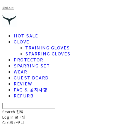
투이스코
HOT SALE
GLOVE
TRAINING GLOVES
SPARRING GLOVES
PROTECTOR
SPARRING SET
WEAR
GUEST BOARD
REVIEW
FAQ & 공지사항
REFURB
Search
검색
Log In
로그인
Cart
장바구니