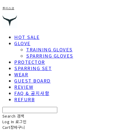
투이스코
HOT SALE
GLOVE
TRAINING GLOVES
SPARRING GLOVES
PROTECTOR
SPARRING SET
WEAR
GUEST BOARD
REVIEW
FAQ & 공지사항
REFURB
Search
검색
Log In
로그인
Cart
장바구니