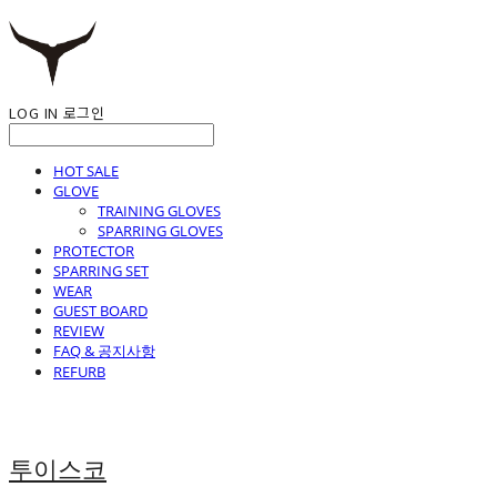
LOG IN
로그인
HOT SALE
GLOVE
TRAINING GLOVES
SPARRING GLOVES
PROTECTOR
SPARRING SET
WEAR
GUEST BOARD
REVIEW
FAQ & 공지사항
REFURB
투이스코