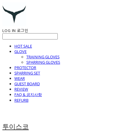
LOG IN
로그인
HOT SALE
GLOVE
TRAINING GLOVES
SPARRING GLOVES
PROTECTOR
SPARRING SET
WEAR
GUEST BOARD
REVIEW
FAQ & 공지사항
REFURB
투이스코