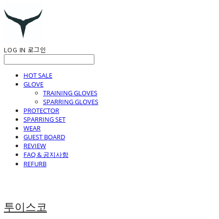
LOG IN
로그인
HOT SALE
GLOVE
TRAINING GLOVES
SPARRING GLOVES
PROTECTOR
SPARRING SET
WEAR
GUEST BOARD
REVIEW
FAQ & 공지사항
REFURB
투이스코