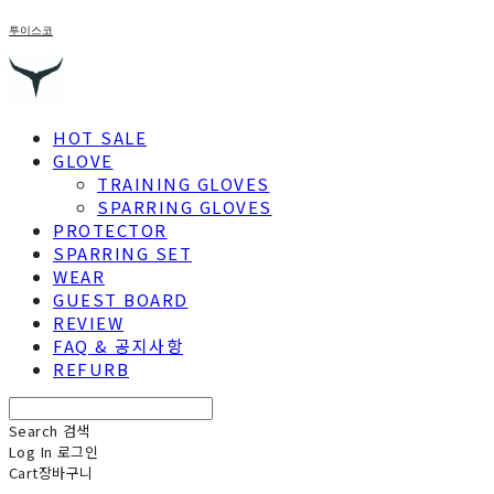
투이스코
HOT SALE
GLOVE
TRAINING GLOVES
SPARRING GLOVES
PROTECTOR
SPARRING SET
WEAR
GUEST BOARD
REVIEW
FAQ & 공지사항
REFURB
Search
검색
Log In
로그인
Cart
장바구니