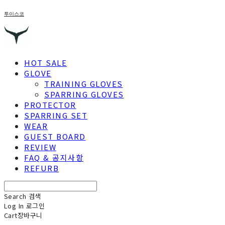
투이스코
HOT SALE
GLOVE
TRAINING GLOVES
SPARRING GLOVES
PROTECTOR
SPARRING SET
WEAR
GUEST BOARD
REVIEW
FAQ & 공지사항
REFURB
Search
검색
Log In
로그인
Cart
장바구니