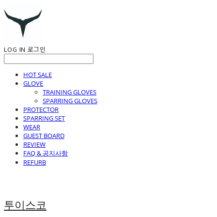
LOG IN
로그인
HOT SALE
GLOVE
TRAINING GLOVES
SPARRING GLOVES
PROTECTOR
SPARRING SET
WEAR
GUEST BOARD
REVIEW
FAQ & 공지사항
REFURB
투이스코