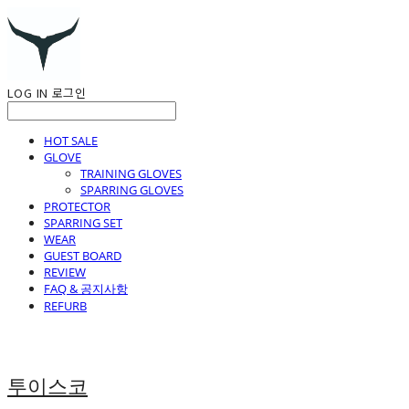
LOG IN
로그인
HOT SALE
GLOVE
TRAINING GLOVES
SPARRING GLOVES
PROTECTOR
SPARRING SET
WEAR
GUEST BOARD
REVIEW
FAQ & 공지사항
REFURB
투이스코