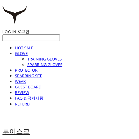
LOG IN
로그인
HOT SALE
GLOVE
TRAINING GLOVES
SPARRING GLOVES
PROTECTOR
SPARRING SET
WEAR
GUEST BOARD
REVIEW
FAQ & 공지사항
REFURB
투이스코