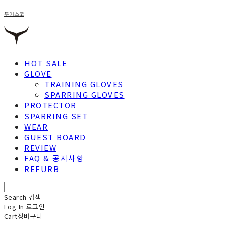
투이스코
HOT SALE
GLOVE
TRAINING GLOVES
SPARRING GLOVES
PROTECTOR
SPARRING SET
WEAR
GUEST BOARD
REVIEW
FAQ & 공지사항
REFURB
Search
검색
Log In
로그인
Cart
장바구니