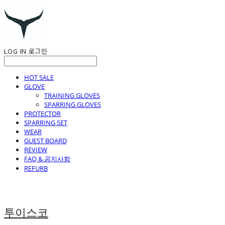
LOG IN
로그인
HOT SALE
GLOVE
TRAINING GLOVES
SPARRING GLOVES
PROTECTOR
SPARRING SET
WEAR
GUEST BOARD
REVIEW
FAQ & 공지사항
REFURB
투이스코