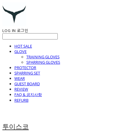
LOG IN
로그인
HOT SALE
GLOVE
TRAINING GLOVES
SPARRING GLOVES
PROTECTOR
SPARRING SET
WEAR
GUEST BOARD
REVIEW
FAQ & 공지사항
REFURB
투이스코