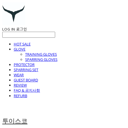
LOG IN
로그인
HOT SALE
GLOVE
TRAINING GLOVES
SPARRING GLOVES
PROTECTOR
SPARRING SET
WEAR
GUEST BOARD
REVIEW
FAQ & 공지사항
REFURB
투이스코