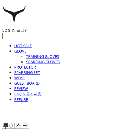
LOG IN
로그인
HOT SALE
GLOVE
TRAINING GLOVES
SPARRING GLOVES
PROTECTOR
SPARRING SET
WEAR
GUEST BOARD
REVIEW
FAQ & 공지사항
REFURB
투이스코