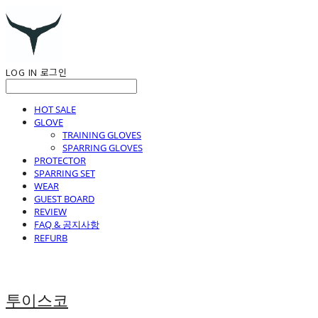
LOG IN
로그인
HOT SALE
GLOVE
TRAINING GLOVES
SPARRING GLOVES
PROTECTOR
SPARRING SET
WEAR
GUEST BOARD
REVIEW
FAQ & 공지사항
REFURB
투이스코