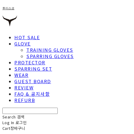
투이스코
HOT SALE
GLOVE
TRAINING GLOVES
SPARRING GLOVES
PROTECTOR
SPARRING SET
WEAR
GUEST BOARD
REVIEW
FAQ & 공지사항
REFURB
Search
검색
Log In
로그인
Cart
장바구니