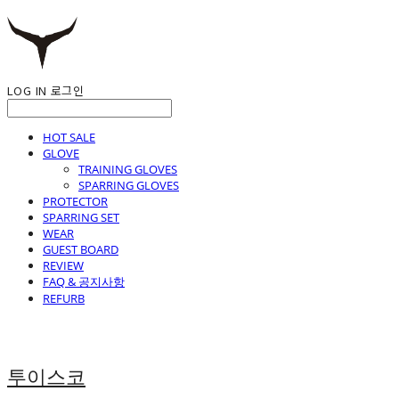
LOG IN
로그인
HOT SALE
GLOVE
TRAINING GLOVES
SPARRING GLOVES
PROTECTOR
SPARRING SET
WEAR
GUEST BOARD
REVIEW
FAQ & 공지사항
REFURB
투이스코