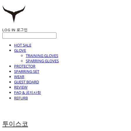
LOG IN
로그인
HOT SALE
GLOVE
TRAINING GLOVES
SPARRING GLOVES
PROTECTOR
SPARRING SET
WEAR
GUEST BOARD
REVIEW
FAQ & 공지사항
REFURB
투이스코