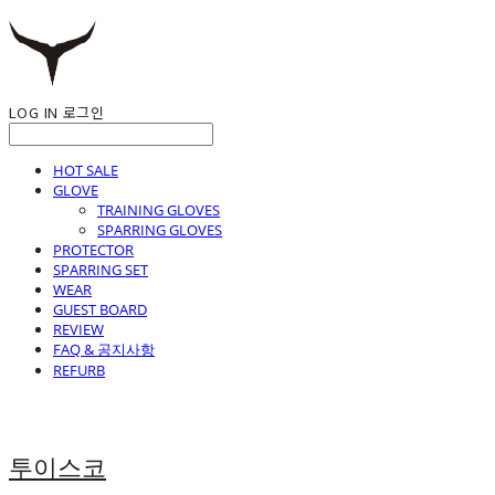
LOG IN
로그인
HOT SALE
GLOVE
TRAINING GLOVES
SPARRING GLOVES
PROTECTOR
SPARRING SET
WEAR
GUEST BOARD
REVIEW
FAQ & 공지사항
REFURB
투이스코