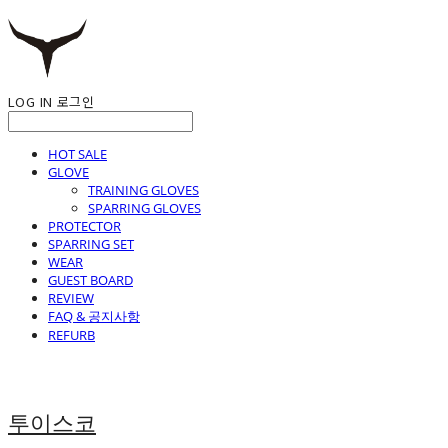
LOG IN
로그인
HOT SALE
GLOVE
TRAINING GLOVES
SPARRING GLOVES
PROTECTOR
SPARRING SET
WEAR
GUEST BOARD
REVIEW
FAQ & 공지사항
REFURB
투이스코