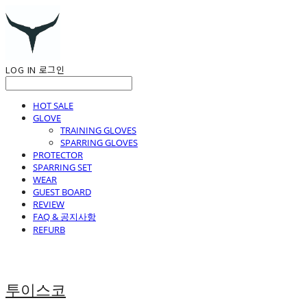
LOG IN
로그인
HOT SALE
GLOVE
TRAINING GLOVES
SPARRING GLOVES
PROTECTOR
SPARRING SET
WEAR
GUEST BOARD
REVIEW
FAQ & 공지사항
REFURB
투이스코