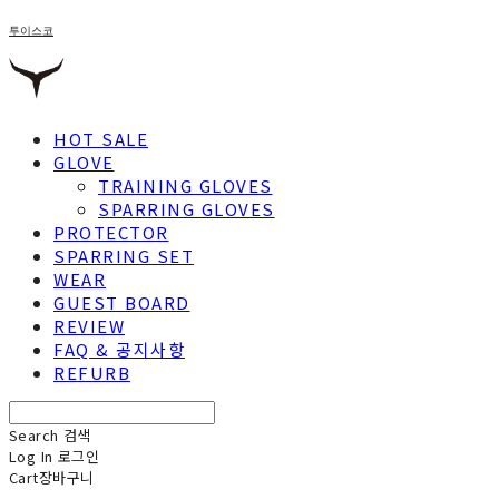
투이스코
HOT SALE
GLOVE
TRAINING GLOVES
SPARRING GLOVES
PROTECTOR
SPARRING SET
WEAR
GUEST BOARD
REVIEW
FAQ & 공지사항
REFURB
Search
검색
Log In
로그인
Cart
장바구니