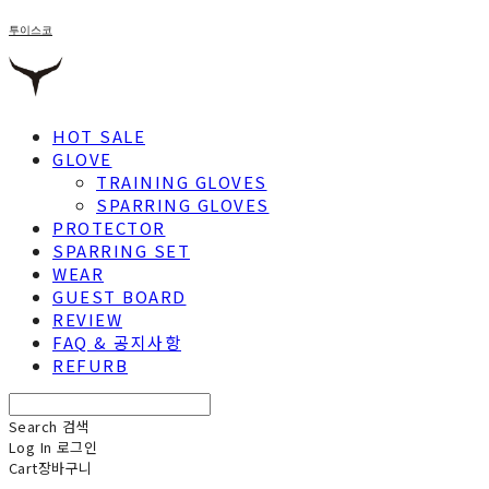
투이스코
HOT SALE
GLOVE
TRAINING GLOVES
SPARRING GLOVES
PROTECTOR
SPARRING SET
WEAR
GUEST BOARD
REVIEW
FAQ & 공지사항
REFURB
Search
검색
Log In
로그인
Cart
장바구니