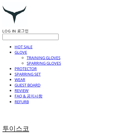
LOG IN
로그인
HOT SALE
GLOVE
TRAINING GLOVES
SPARRING GLOVES
PROTECTOR
SPARRING SET
WEAR
GUEST BOARD
REVIEW
FAQ & 공지사항
REFURB
투이스코