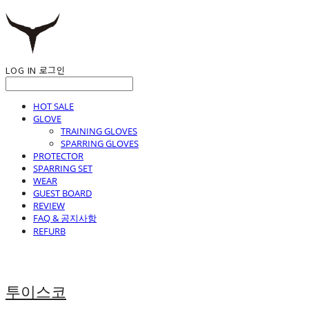
LOG IN
로그인
HOT SALE
GLOVE
TRAINING GLOVES
SPARRING GLOVES
PROTECTOR
SPARRING SET
WEAR
GUEST BOARD
REVIEW
FAQ & 공지사항
REFURB
투이스코